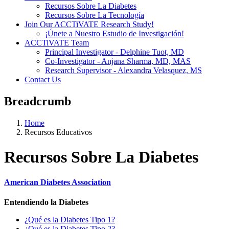
Recursos Sobre La Diabetes
Recursos Sobre La Tecnología
Join Our ACCTiVATE Research Study!
¡Únete a Nuestro Estudio de Investigación!
ACCTiVATE Team
Principal Investigator - Delphine Tuot, MD
Co-Investigator - Anjana Sharma, MD, MAS
Research Supervisor - Alexandra Velasquez, MS
Contact Us
Breadcrumb
Home
Recursos Educativos
Recursos Sobre La Diabetes
American Diabetes Association
Entendiendo la Diabetes
¿Qué es la Diabetes Tipo 1?
¿Qué es la Diabetes Tipo 2?