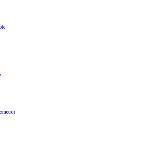
ble
s
ometro)